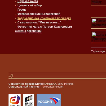
-
Царская охота
-
Цыганский табор
-
Город
-
Фотосессия Елены Кориковой
-
Кадры фильма, съемочная площадка
-
Съемки клипа "Мне не жаль..."
-
Фотоотчет чата с Петром Красиловым
Эскизы декораций
Страницы
Совместное производство:
АМЕДИА, Sony Pictures
Официальный партнер:
Телеканал Россия