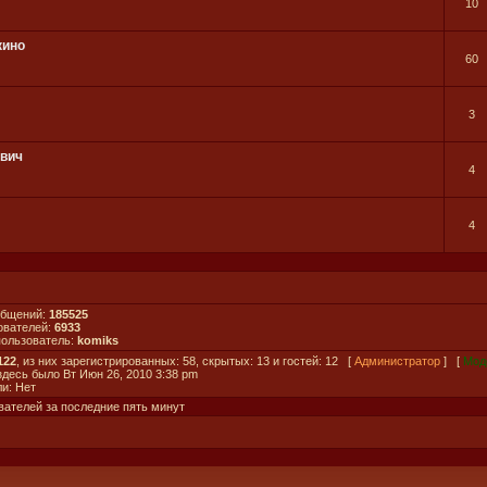
10
кино
60
3
ович
4
4
общений:
185525
ователей:
6933
пользователь:
komiks
122
, из них зарегистрированных: 58, скрытых: 13 и гостей: 12 [
Администратор
] [
Мод
 здесь было Вт Июн 26, 2010 3:38 pm
и: Нет
вателей за последние пять минут