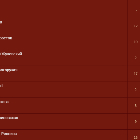
5
ия
12
ростов
10
й Жуковский
2
олгорукая
17
 I
2
ькова
6
линовская
9
я Репнина
16