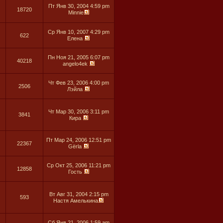
Пт Янв 30, 2004 4:59 pm
18720
Minnie
Ср Янв 10, 2007 4:29 pm
622
Елена
Пн Ноя 21, 2005 6:07 pm
40218
angelo4ek
Чт Фев 23, 2006 4:00 pm
2506
Лэйла
Чт Мар 30, 2006 3:11 pm
3841
Кира
Пт Мар 24, 2006 12:51 pm
22367
Gёrla
Ср Окт 25, 2006 11:21 pm
12858
Гость
Вт Авг 31, 2004 2:15 pm
593
Настя Амелькина
Сб Янв 21, 2006 1:59 am