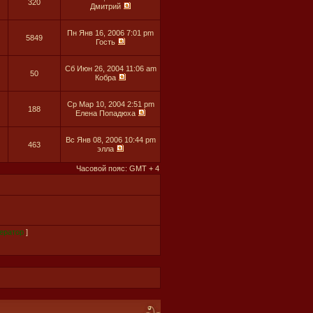
320
Дмитрий
Пн Янв 16, 2006 7:01 pm
5849
Гость
Сб Июн 26, 2004 11:06 am
50
Кобра
Ср Мар 10, 2004 2:51 pm
188
Елена Попадюха
Вс Янв 08, 2006 10:44 pm
463
элла
Часовой пояс: GMT + 4
ератор
]