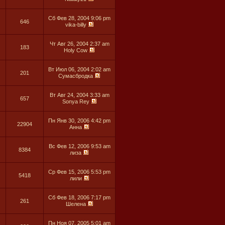
Сб Фев 28, 2004 9:06 pm
646
vika-billy
Чт Авг 26, 2004 2:37 am
183
Holy Cow
Вт Июл 06, 2004 2:02 am
201
Сумасбродка
Вт Авг 24, 2004 3:33 am
657
Sonya Rey
Пн Янв 30, 2006 4:42 pm
22904
Анна
Вс Фев 12, 2006 9:53 am
8384
лиза
Ср Фев 15, 2006 5:53 pm
5418
лили
Сб Фев 18, 2006 7:17 pm
261
Шелена
Пн Ноя 07, 2005 5:01 am