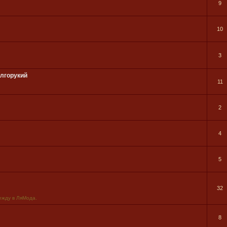
9
10
3
олгорукий
11
2
4
5
32
ежду в ЛяМода.
8