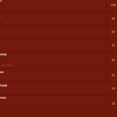
е)
138
.
39
63
12
нова
41
а май 2014
нин
21
 Корф
74
укая
18