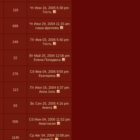
Чт Июн 16, 2005 6:38 pm
118
Гость
Чт Июл 29, 2004 11:15 am
699
саша фролова
Пт Фев 03, 2006 5:40 pm
249
Гость
Вт Май 25, 2004 12:06 pm
22
Елена Попадюха
Сб Фев 04, 2006 9:55 pm
276
Екатерина
Пт Июл 16, 2004 6:37 pm
113
Anna Jons
Вс Сен 25, 2005 4:16 pm
83
Анюта
Сб Июн 04, 2005 11:52 pm
505
Анастасия
Ср Авг 04, 2004 10:08 pm
1145
Nataly21