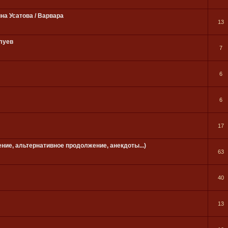
ина Усатова / Варвара
13
луев
7
6
6
17
ение, альтернативное продолжение, анекдоты...)
63
40
13