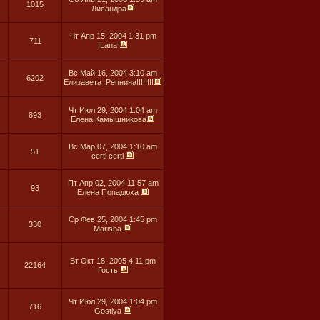
1015
Лисандра
Чт Апр 15, 2004 1:31 pm
711
ILana
Вс Май 16, 2004 3:10 am
6202
Елизавета_Репнина!!!!!!!!
Чт Июл 29, 2004 1:04 am
893
Елена Камышникова
Вс Мар 07, 2004 1:10 am
51
certi certi
Пт Апр 02, 2004 11:57 am
93
Елена Попадюха
Ср Фев 25, 2004 1:45 pm
330
Marisha
Вт Окт 18, 2005 4:11 pm
22164
Гость
Чт Июл 29, 2004 1:04 pm
716
Gostiya