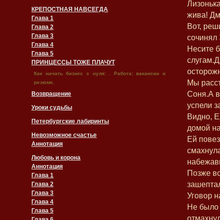
Лизонька
КРЕПОСТНАЯ НАВСЕГДА
жива! Дм
Глава 1
Вот, реш
Глава 2
Глава 3
сочинял 
Глава 4
Несите 
Глава 5
слугам.Д
ПРИНЦЕССЫ ТОЖЕ ПЛАЧУТ
осторожн
Как начать бизнес с нуля: . Работа: вакансии и
Мы расст
резюме.
Соня.А 
Возвращение
успели з
Уроки судьбы
Видно, Е
Петербургские лабиринты
домой на
Невозможное счастье
Ей повез
Аннотация
смахнул
Любовь и корона
набежавш
Аннотация
Позже вс
Глава 1
зашепта
Глава 2
Глава 3
Уговор н
Глава 4
Не было 
Глава 5
отмахнул
Глава 6