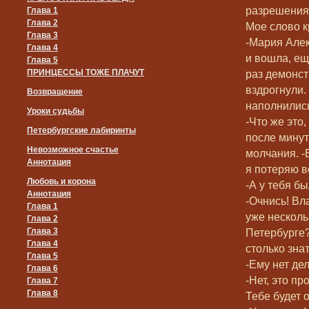
разрешения.
Глава 1
Глава 2
Мое слово к
Глава 3
-Мария Алек
Глава 4
и вошла, е
Глава 5
ПРИНЦЕССЫ ТОЖЕ ПЛАЧУТ
раз демонст
вздрогнули.
Возвращение
наполнились
Уроки судьбы
-Что же это
Петербургские лабиринты
после минут
Невозможное счастье
молчания. -
Аннотация
я потеряю 
Любовь и корона
-А у тебя б
Аннотация
-Очнись! В
Глава 1
уже несколь
Глава 2
Глава 3
Петербурге
Глава 4
столько зна
Глава 5
-Ему нет де
Глава 6
-Нет, это п
Глава 7
Глава 8
Тебе будет о