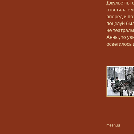
Джульетты с
ответила ем
вперед и по
поцелуй был
не театраль
Анны, то ув
осветилось 
meenuu