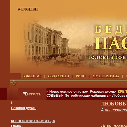
• Невозможное счастье
•
Роковая дуэль
• КРЕ
СУДЬБЫ
•
Петербургские лабиринты
•
Любовь 
ЛЮБОВЬ
I
Роковая дуэль
А вы позвол
КРЕПОСТНАЯ НАВСЕГДА
-А вы позво
Глава 1