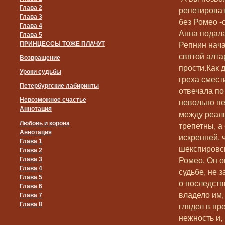
Глава 2
репетирова
Глава 3
без Ромео -
Глава 4
Анна подала
Глава 5
ПРИНЦЕССЫ ТОЖЕ ПЛАЧУТ
Репнин нача
святой алтар
Возвращение
прости.Как 
Уроки судьбы
греха смести
Петербургские лабиринты
отвечала по
Невозможное счастье
невольно п
Аннотация
между реаль
Любовь и корона
трепетны, а 
Аннотация
искренней, 
Глава 1
шекспировск
Глава 2
Глава 3
Ромео. Он о
Глава 4
судьбе, не 
Глава 5
о последств
Глава 6
владело им,
Глава 7
Глава 8
глядел в пр
нежность и,