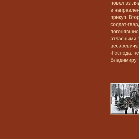
повел взгля
в направлен
прикуп. Вто
солдат-гвар
погонявшись
атласными п
цесаревичу.
-Господа, н
Владимиру