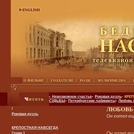
• Невозможное счастье
•
Роковая дуэль
• КРЕ
СУДЬБЫ
•
Петербургские лабиринты
•
Любовь 
ЛЮБОВЬ
I
Роковая дуэль
Он хотел е
КРЕПОСТНАЯ НАВСЕГДА
Он хотел ещ
Глава 1