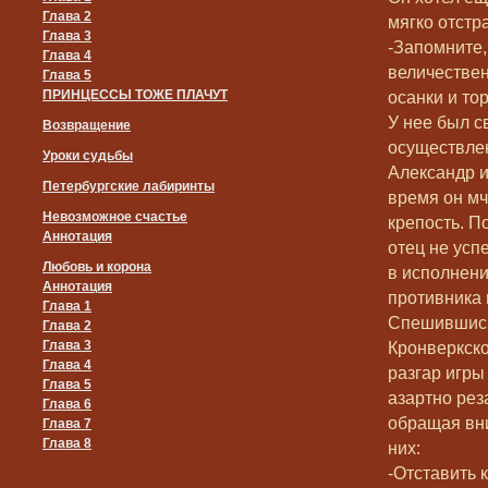
Глава 2
мягко отстр
Глава 3
-Запомните,
Глава 4
величестве
Глава 5
ПРИНЦЕССЫ ТОЖЕ ПЛАЧУТ
осанки и то
У нее был с
Возвращение
осуществле
Уроки судьбы
Александр и
Петербургские лабиринты
время он мч
Невозможное счастье
крепость. П
Аннотация
отец не усп
Любовь и корона
в исполнени
Аннотация
противника 
Глава 1
Спешившись
Глава 2
Глава 3
Кронверкск
Глава 4
разгар игры
Глава 5
азартно рез
Глава 6
обращая вни
Глава 7
Глава 8
них:
-Отставить к