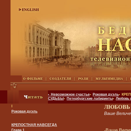
• Невозможное счастье
•
Роковая дуэль
• КРЕ
СУДЬБЫ
•
Петербургские лабиринты
•
Любовь 
ЛЮБОВЬ
I
Роковая дуэль
Ваше Велич
КРЕПОСТНАЯ НАВСЕГДА
-Ваше Велич
Глава 1