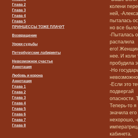
Глава 2
колени пер
Глава 3
ней, -Алекс
Глава 4
пыталась ос
Глава 5
ПРИНЦЕССЫ ТОЖЕ ПЛАЧУТ
но все было
-Пыталась о
Возвращение
распалила
Уроки судьбы
его! Женщин
Петербургские лабиринты
нее. И коли
Невозможное счастье
пробудила э
Аннотация
-Но государ
Любовь и корона
невозможно
Аннотация
-Если это те
Глава 1
подвергай
Глава 2
Глава 3
опасности. 
Глава 4
Теперь-то я
Глава 5
значила его 
Глава 6
нехорошо, -
Глава 7
Глава 8
императриц
кабинета.