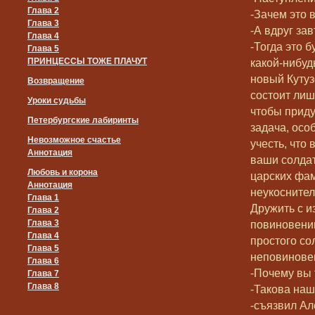
Глава 2
-Зачем это 
Глава 3
-А вдруг за
Глава 4
-Тогда это 
Глава 5
ПРИНЦЕССЫ ТОЖЕ ПЛАЧУТ
какой-нибуд
новый Кутуз
Возвращение
состоит лиш
Уроки судьбы
чтобы приду
Петербургские лабиринты
задача, осо
Невозможное счастье
учесть, что
Аннотация
ваши солдаты
Любовь и корона
царских фам
Аннотация
неукоснител
Глава 1
Дружить с и
Глава 2
Глава 3
повиновени
Глава 4
простого со
Глава 5
неповинове
Глава 6
-Почему вы 
Глава 7
Глава 8
-Такова наш
-съязвил Ал