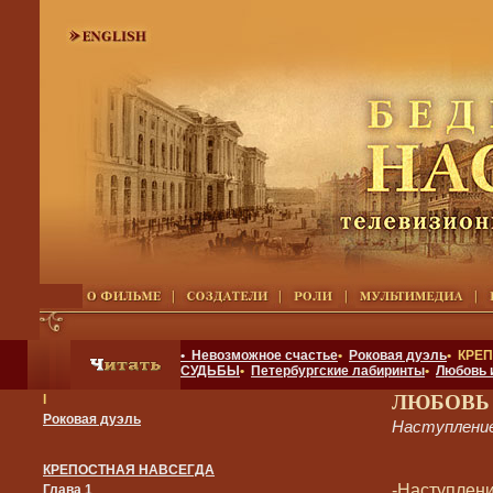
• Невозможное счастье
•
Роковая дуэль
• КРЕ
СУДЬБЫ
•
Петербургские лабиринты
•
Любовь 
ЛЮБОВЬ
I
Роковая дуэль
Наступление
КРЕПОСТНАЯ НАВСЕГДА
-Наступлени
Глава 1