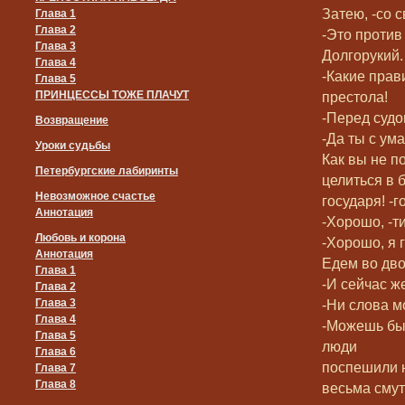
Затею, -со 
Глава 1
Глава 2
-Это против
Глава 3
Долгорукий.
Глава 4
-Какие прав
Глава 5
ПРИНЦЕССЫ ТОЖЕ ПЛАЧУТ
престола!
-Перед судо
Возвращение
-Да ты с ума
Уроки судьбы
Как вы не п
Петербургские лабиринты
целиться в 
Невозможное счастье
государя! -
Аннотация
-Хорошо, -т
Любовь и корона
-Хорошо, я 
Аннотация
Едем во дво
Глава 1
-И сейчас ж
Глава 2
Глава 3
-Ни слова м
Глава 4
-Можешь быт
Глава 5
люди
Глава 6
поспешили н
Глава 7
Глава 8
весьма сму