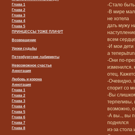
-Стало быть,
Глава 1
Глава 2
-В мире мал
Глава 3
не хотела
Глава 4
дать мужу н
Глава 5
ПРИНЦЕССЫ ТОЖЕ ПЛАЧУТ
наступление
всем сердце
Возвращение
-И мои дети 
Уроки судьбы
а теперьtru
Петербургские лабиринты
-Они по-пре
Невозможное счастье
изменился, к
Аннотация
отец. Кажет
Любовь и корона
-Очевидно, 
Аннотация
спорит со м
Глава 1
-Вы слишком 
Глава 2
Глава 3
терпеливы, и
Глава 4
возможно, о
Глава 5
-А вы.., вы
Глава 6
поднялся
Глава 7
Глава 8
из-за стола