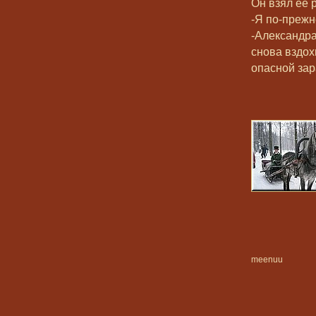
Он взял ее 
-Я по-прежн
-Александр
снова вздох
опасной зар
meenuu