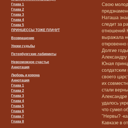
Свою молод
Глава 1
Глава 2
предзнамен
Глава 3
Наташа знал
Глава 4
следит за р
Глава 5
ПРИНЦЕССЫ ТОЖЕ ПЛАЧУТ
отношений К
выражала н
Возвращение
откровенно 
Уроки судьбы
Долгие годы
Петербургские лабиринты
Александру 
Невозможное счастье
Юная принце
Аннотация
солдатским
Любовь и корона
своего царс
Аннотация
их совместн
Глава 1
стали верн
Глава 2
Глава 3
Александре
Глава 4
удалось укр
Глава 5
что сумел о
Глава 6
"Нервы? -ка
Глава 7
Глава 8
Кавказе в о