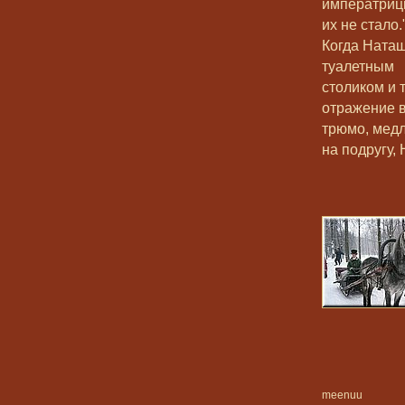
императрицы
их не стало.
Когда Наташ
туалетным
столиком и 
отражение в
трюмо, мед
на подругу,
meenuu