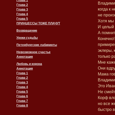
Глава 1
Владимир
Глава 2
когда к 
Глава 3
Глава 4
не произ
Глава 5
Хотя мы 
ПРИНЦЕССЫ ТОЖЕ ПЛАЧУТ
И целый 
Возвращение
А помнит
Уроки судьбы
Конечно!
примире
Петербургские лабиринты
эклеры, 
Невозможное счастье
только р
Аннотация
Мне каже
Любовь и корона
Они вдру
Аннотация
Глава 1
Мама гов
Глава 2
Владими
Глава 3
Это Иван
Глава 4
Не смейт
Глава 5
Глава 6
Корф вло
Глава 7
но все ж
Глава 8
быстро в