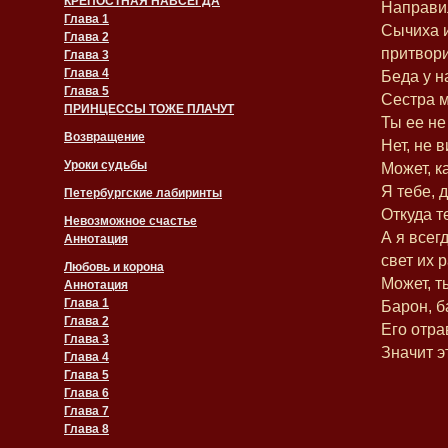
КРЕПОСТНАЯ НАВСЕГДА
Направил
Глава 1
Сычиха и
Глава 2
притвори
Глава 3
Глава 4
Беда у н
Глава 5
Сестра м
ПРИНЦЕССЫ ТОЖЕ ПЛАЧУТ
Ты ее не
Возвращение
Нет, не 
Уроки судьбы
Может, к
Я тебе, 
Петербургские лабиринты
Откуда т
Невозможное счастье
А я всег
Аннотация
свет их 
Любовь и корона
Может, т
Аннотация
Глава 1
Барон, б
Глава 2
Его отра
Глава 3
Значит э
Глава 4
Глава 5
Глава 6
Глава 7
Глава 8