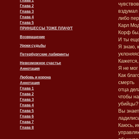
Глава 1
чувствов
Глава 2
вздумал 
Глава 3
Глава 4
либо пер
Глава 5
Карл Мод
ПРИНЦЕССЫ ТОЖЕ ПЛАЧУТ
Корф был
Возвращение
И ты еще
Уроки судьбы
Я знаю, 
уклоняяс
Петербургские лабиринты
Кажется,
Невозможное счастье
Я не мог
Аннотация
Как благ
Любовь и корона
смерть
Аннотация
Глава 1
отца дел
Глава 2
чтобы на
Глава 3
убийцы?
Глава 4
Вы знает
Глава 5
Глава 6
ладилис
Глава 7
Каюсь, и
Глава 8
управля