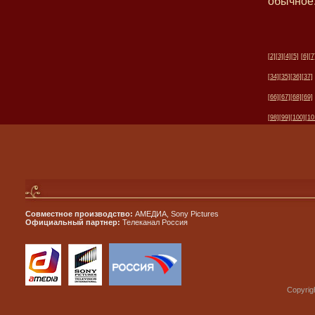
обычное.
[2]
[3]
[4]
[5]
[6]
[7
[34]
[35]
[36]
[37]
[66]
[67]
[68]
[69]
[98]
[99]
[100]
[10
Совместное производство:
АМЕДИА, Sony Pictures
Официальный партнер:
Телеканал Россия
Copyrig