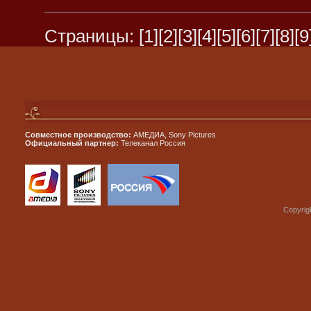
Страницы:
[1]
[2]
[3]
[4]
[5]
[6]
[7]
[8]
[9
Совместное производство:
АМЕДИА, Sony Pictures
Официальный партнер:
Телеканал Россия
Copyrig