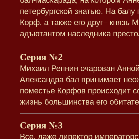
бал-маскарада, на котором Анн
петербургской знатью. На балу
Корф, а также его друг– князь 
адъютантом наследника престо
Серия №2
Михаил Репнин очарован Анной
Александра бал принимает неож
поместье Корфов происходит со
жизнь большинства его обита
Серия №3
Все, даже директор император