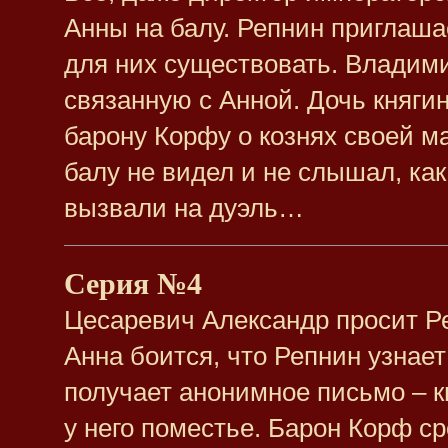
Анны на балу. Репнин приглашае
для них существовать. Владими
связанную с Анной. Дочь княги
барону Корфу о кознях своей м
балу не видел и не слышал, ка
вызвали на дуэль…
Серия №4
Цесаревич Александр просит Ре
Анна боится, что Репнин узнае
получает анонимное письмо – к
у него поместье. Барон Корф ср