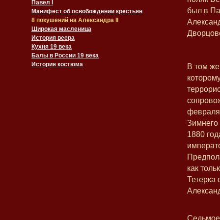
Павел I
был в Па
Манифест об освобождении крестьян
8 покушений на Александра II
Александ
Широкая масленица
Дворцов
История веера
Кухня 19 века
Балы в России 19 века
История костюма
В том же
которому
террорис
сопрово
февраля 
Зимнего 
1880 год
императо
Предпола
как толь
Тетерка 
Александр
Седьмое