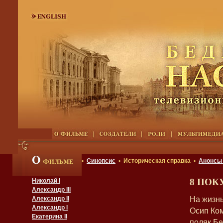
•
Синопсис
• Историческая справка •
Анонсы
8 ПОК
Николай I
Александр III
На жизнь
Александр II
Александр I
Осип Ком
Екатерина II
поляк Бе