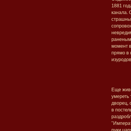
1881 год
канала. 
страшный
сопровож
невредим
раненым,
момент в
прямо в 
изуродов
Еще живо
умереть 
дворец, 
в постел
раздробл
"Императ
руки царя